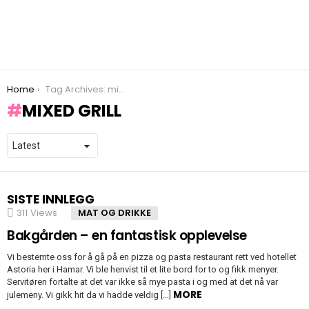
You are here:
Home
Tag Archives: mixed grill
MIXED GRILL
SISTE INNLEGG
311
Views
MAT OG DRIKKE
Bakgården – en fantastisk opplevelse
Vi bestemte oss for å gå på en pizza og pasta restaurant rett ved hotellet
Astoria her i Hamar. Vi ble henvist til et lite bord for to og fikk menyer.
Servitøren fortalte at det var ikke så mye pasta i og med at det nå var
MORE
julemeny. Vi gikk hit da vi hadde veldig […]