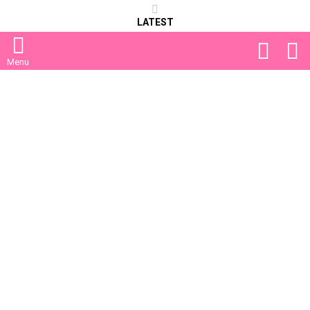
LATEST
FOLLOW
S
US
Menu