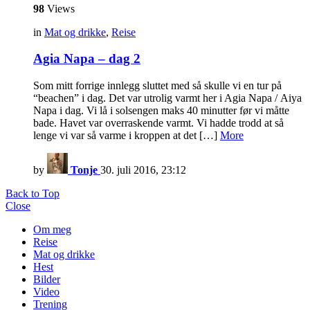
98
Views
in
Mat og drikke
,
Reise
Agia Napa – dag 2
Som mitt forrige innlegg sluttet med så skulle vi en tur på
“beachen” i dag. Det var utrolig varmt her i Agia Napa / Aiya
Napa i dag. Vi lå i solsengen maks 40 minutter før vi måtte
bade. Havet var overraskende varmt. Vi hadde trodd at så
lenge vi var så varme i kroppen at det […]
More
by
Tonje
30. juli 2016, 23:12
Back to Top
Close
Om meg
Reise
Mat og drikke
Hest
Bilder
Video
Trening