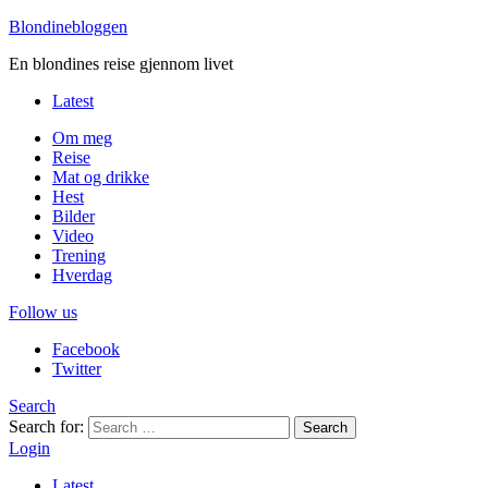
Blondinebloggen
En blondines reise gjennom livet
Latest
Om meg
Reise
Mat og drikke
Hest
Bilder
Video
Trening
Hverdag
Follow us
Facebook
Twitter
Search
Search for:
Search
Login
Latest