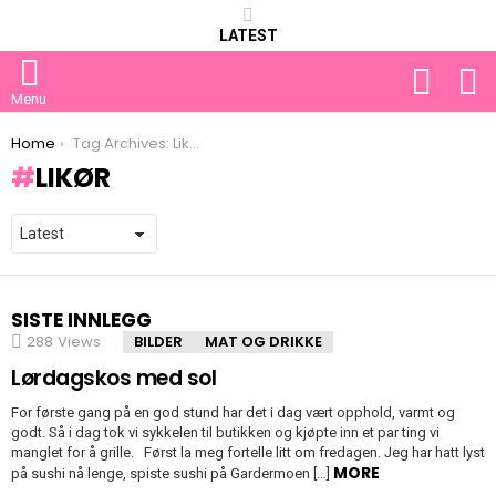
LATEST
FOLLOW
S
US
Menu
You are here:
Home
Tag Archives: Likør
LIKØR
SISTE INNLEGG
288
Views
BILDER
MAT OG DRIKKE
Lørdagskos med sol
For første gang på en god stund har det i dag vært opphold, varmt og
godt. Så i dag tok vi sykkelen til butikken og kjøpte inn et par ting vi
manglet for å grille. Først la meg fortelle litt om fredagen. Jeg har hatt lyst
MORE
på sushi nå lenge, spiste sushi på Gardermoen […]