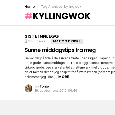
You are here:
Home
Tag Archives: kyllingwok
KYLLINGWOK
SISTE INNLEGG
330
Views
MAT OG DRIKKE
Sunne middagstips fra meg
Da var det på tide å dele ukens Grete Roede igjen. Håper du f
noen gode sunne middagstips i min blogg, disse rettene var
virkelig gode. Jeg sier vel alltid at rettene er virkelig gode, me
de er faktisk det og jeg er kjent for å være kresen (selv om je
MORE
selv mener jeg ikke […]
by
Tonje
19. september 2015, 09:46