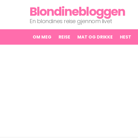
Blondinebloggen
En blondines reise gjennom livet
OM MEG
REISE
MAT OG DRIKKE
HEST