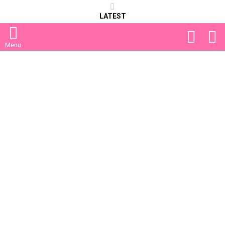
LATEST
FOLLOW
S
US
Menu