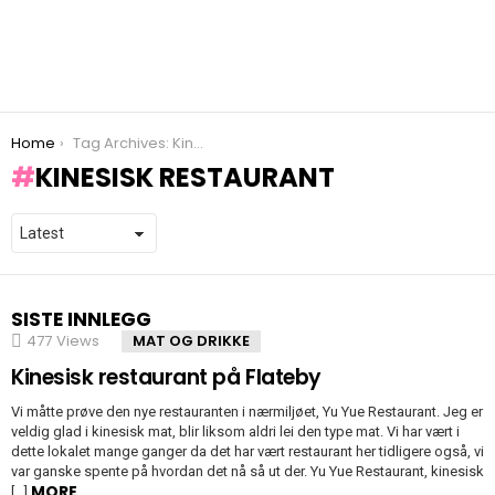
You are here:
Home
Tag Archives: Kinesisk restaurant
KINESISK RESTAURANT
SISTE INNLEGG
477
Views
MAT OG DRIKKE
Kinesisk restaurant på Flateby
Vi måtte prøve den nye restauranten i nærmiljøet, Yu Yue Restaurant. Jeg er
veldig glad i kinesisk mat, blir liksom aldri lei den type mat. Vi har vært i
dette lokalet mange ganger da det har vært restaurant her tidligere også, vi
var ganske spente på hvordan det nå så ut der. Yu Yue Restaurant, kinesisk
MORE
[…]