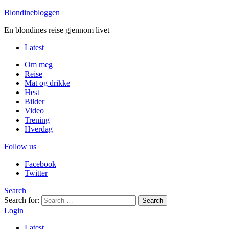
Blondinebloggen
En blondines reise gjennom livet
Latest
Om meg
Reise
Mat og drikke
Hest
Bilder
Video
Trening
Hverdag
Follow us
Facebook
Twitter
Search
Search for:
Search
Login
Latest