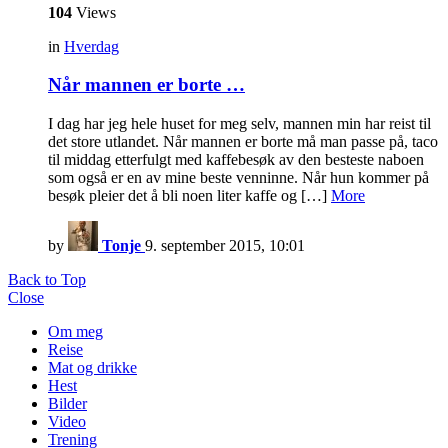
104
Views
in
Hverdag
Når mannen er borte …
I dag har jeg hele huset for meg selv, mannen min har reist til
det store utlandet. Når mannen er borte må man passe på, taco
til middag etterfulgt med kaffebesøk av den besteste naboen
som også er en av mine beste venninne. Når hun kommer på
besøk pleier det å bli noen liter kaffe og […]
More
by
Tonje
9. september 2015, 10:01
Back to Top
Close
Om meg
Reise
Mat og drikke
Hest
Bilder
Video
Trening