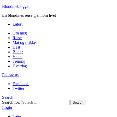
Blondinebloggen
En blondines reise gjennom livet
Latest
Om meg
Reise
Mat og drikke
Hest
Bilder
Video
Trening
Hverdag
Follow us
Facebook
Twitter
Search
Search for:
Search
Login
Latest