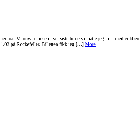
t, men når Manowar lanserer sin siste turne så måtte jeg jo ta med gub
1.02 på Rockefeller. Billetten fikk jeg […]
More