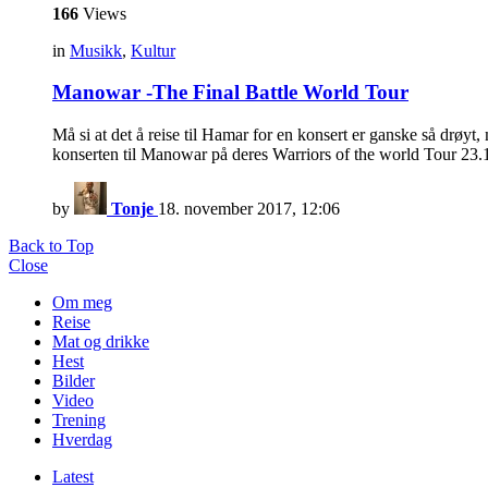
166
Views
in
Musikk
,
Kultur
Manowar -The Final Battle World Tour
Må si at det å reise til Hamar for en konsert er ganske så drøy
konserten til Manowar på deres Warriors of the world Tour 23.1
by
Tonje
18. november 2017, 12:06
Back to Top
Close
Om meg
Reise
Mat og drikke
Hest
Bilder
Video
Trening
Hverdag
Latest