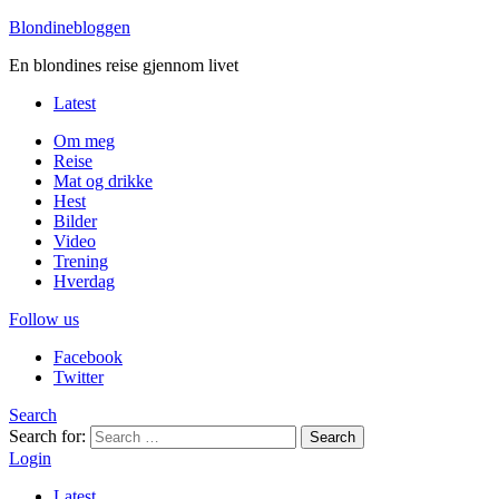
Blondinebloggen
En blondines reise gjennom livet
Latest
Om meg
Reise
Mat og drikke
Hest
Bilder
Video
Trening
Hverdag
Follow us
Facebook
Twitter
Search
Search for:
Search
Login
Latest