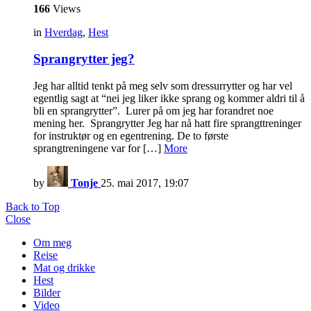
166
Views
in
Hverdag
,
Hest
Sprangrytter jeg?
Jeg har alltid tenkt på meg selv som dressurrytter og har vel
egentlig sagt at “nei jeg liker ikke sprang og kommer aldri til å
bli en sprangrytter”. Lurer på om jeg har forandret noe
mening her. Sprangrytter Jeg har nå hatt fire sprangttreninger
for instruktør og en egentrening. De to første
sprangtreningene var for […]
More
by
Tonje
25. mai 2017, 19:07
Back to Top
Close
Om meg
Reise
Mat og drikke
Hest
Bilder
Video