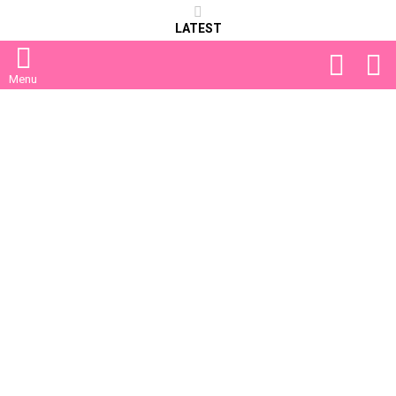
LATEST
FOLLOW
S
US
Menu