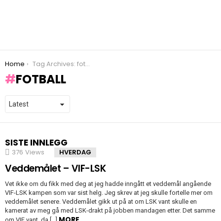
You are here:
Home
Tag Archives: fotball
FOTBALL
SISTE INNLEGG
376
Views
HVERDAG
Veddemålet – VIF-LSK
Vet ikke om du fikk med deg at jeg hadde inngått et veddemål angående
VIF-LSK kampen som var sist helg. Jeg skrev at jeg skulle fortelle mer om
veddemålet senere. Veddemålet gikk ut på at om LSK vant skulle en
kamerat av meg gå med LSK-drakt på jobben mandagen etter. Det samme
MORE
om VIF vant, da […]