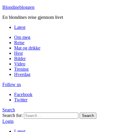
Blondinebloggen
En blondines reise gjennom livet
Latest
Om meg
Reise
Mat og drikke
Hest
Bilder
Video
Trening
Hverdag
Follow us
Facebook
Twitter
Search
Search for:
Search
Login
Latest