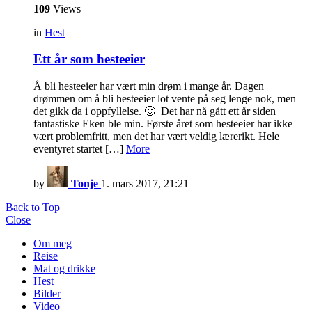
109
Views
in
Hest
Ett år som hesteeier
Å bli hesteeier har vært min drøm i mange år. Dagen
drømmen om å bli hesteeier lot vente på seg lenge nok, men
det gikk da i oppfyllelse. 🙂 Det har nå gått ett år siden
fantastiske Eken ble min. Første året som hesteeier har ikke
vært problemfritt, men det har vært veldig lærerikt. Hele
eventyret startet […]
More
by
Tonje
1. mars 2017, 21:21
Back to Top
Close
Om meg
Reise
Mat og drikke
Hest
Bilder
Video