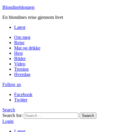
Blondinebloggen
En blondines reise gjennom livet
Latest
Om meg
Reise
Mat og drikke
Hest
Bilder
Video
Trening
Hverdag
Follow us
Facebook
Twitter
Search
Search for:
Search
Login
Latest