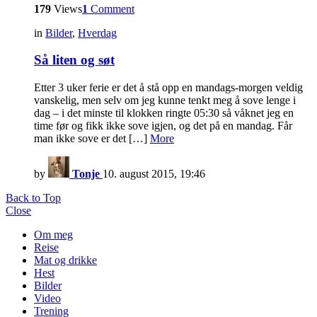
179
Views
1
Comment
in
Bilder
,
Hverdag
Så liten og søt
Etter 3 uker ferie er det å stå opp en mandags-morgen veldig
vanskelig, men selv om jeg kunne tenkt meg å sove lenge i
dag – i det minste til klokken ringte 05:30 så våknet jeg en
time før og fikk ikke sove igjen, og det på en mandag. Får
man ikke sove er det […]
More
by
Tonje
10. august 2015, 19:46
Back to Top
Close
Om meg
Reise
Mat og drikke
Hest
Bilder
Video
Trening