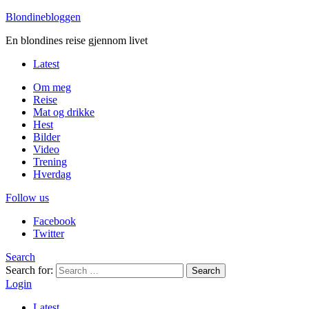
Blondinebloggen
En blondines reise gjennom livet
Latest
Om meg
Reise
Mat og drikke
Hest
Bilder
Video
Trening
Hverdag
Follow us
Facebook
Twitter
Search
Search for:
Search
Login
Latest