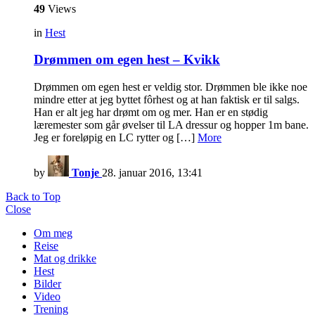
49
Views
in
Hest
Drømmen om egen hest – Kvikk
Drømmen om egen hest er veldig stor. Drømmen ble ikke noe
mindre etter at jeg byttet fôrhest og at han faktisk er til salgs.
Han er alt jeg har drømt om og mer. Han er en stødig
læremester som går øvelser til LA dressur og hopper 1m bane.
Jeg er foreløpig en LC rytter og […]
More
by
Tonje
28. januar 2016, 13:41
Back to Top
Close
Om meg
Reise
Mat og drikke
Hest
Bilder
Video
Trening