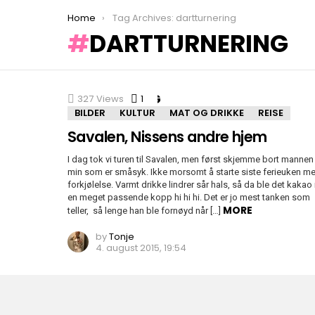
You are here:
Home
Tag Archives: dartturnering
DARTTURNERING
SISTE INNLEGG
327
Views
1
Comment
BILDER
KULTUR
MAT OG DRIKKE
REISE
Savalen, Nissens andre hjem
I dag tok vi turen til Savalen, men først skjemme bort mannen
min som er småsyk. Ikke morsomt å starte siste ferieuken m
forkjølelse. Varmt drikke lindrer sår hals, så da ble det kakao 
en meget passende kopp hi hi hi. Det er jo mest tanken som
MORE
teller, så lenge han ble fornøyd når […]
by
Tonje
4. august 2015, 19:54