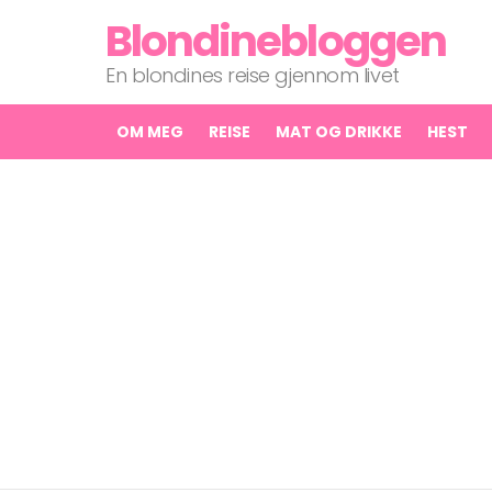
Blondinebloggen
En blondines reise gjennom livet
OM MEG
REISE
MAT OG DRIKKE
HEST