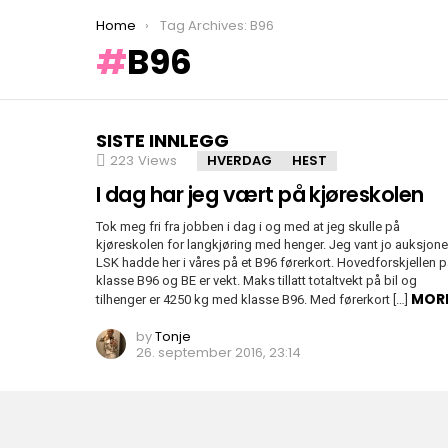
You are here:
Home
Tag Archives: B96
B96
SISTE INNLEGG
223
Views
HVERDAG
HEST
I dag har jeg vært på kjøreskolen
Tok meg fri fra jobben i dag i og med at jeg skulle på
kjøreskolen for langkjøring med henger. Jeg vant jo auksjon
LSK hadde her i våres på et B96 førerkort. Hovedforskjellen 
klasse B96 og BE er vekt. Maks tillatt totaltvekt på bil og
MOR
tilhenger er 4250 kg med klasse B96. Med førerkort […]
by
Tonje
26. september 2016, 23:14