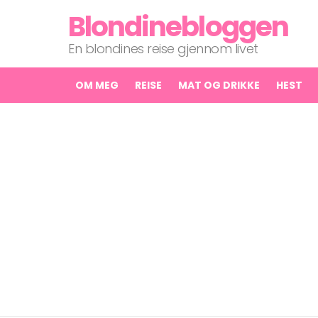
Blondinebloggen
En blondines reise gjennom livet
OM MEG
REISE
MAT OG DRIKKE
HEST