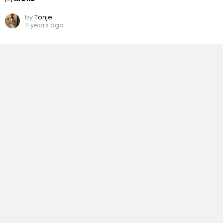
by
Tonje
11 years ago