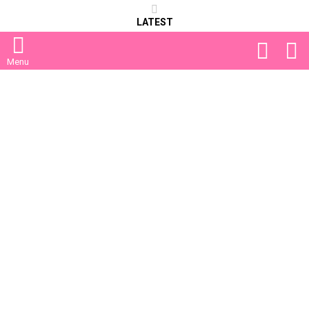
LATEST
FOLLOW
S
US
Menu