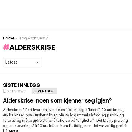
You are here:
Home
Tag Archives: Alderskrise
ALDERSKRISE
SISTE INNLEGG
231
Views
HVERDAG
Alderskrise, noen som kjenner seg igjen?
Alderskrise? Rart hvordan livet deles i forskjellige “kriser”, 30-års krisen,
40-års krisen osv. Husker når jeg ble 28 år gammel så fikk jeg panikk og
følte at jeg måtte gjøre alt for å tviholde på “ungheten”. Det ble ny piercing
og en tatovering. Så 30-års krisen kom litt tidlig, men det var veldig greit å
MORE
[…]