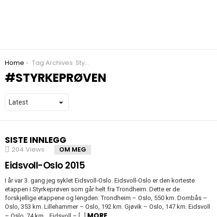
You are here:
Home
Tag Archives: Styrkeprøven
STYRKEPRØVEN
SISTE INNLEGG
204
Views
OM MEG
Eidsvoll-Oslo 2015
I år var 3. gang jeg syklet Eidsvoll-Oslo. Eidsvoll-Oslo er den korteste
etappen i Styrkeprøven som går helt fra Trondheim. Dette er de
forskjellige etappene og lengden: Trondheim – Oslo, 550 km. Dombås –
Oslo, 353 km. Lillehammer – Oslo, 192 km. Gjøvik – Oslo, 147 km. Eidsvoll
MORE
– Oslo, 74 km. Eidsvoll – […]