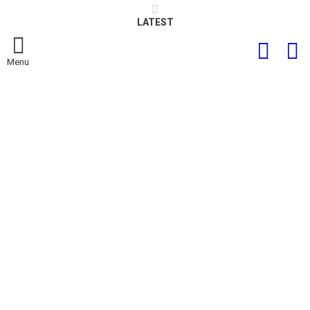
LATEST
FOLLOW
S
US
Menu